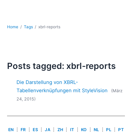
Mobile Entwicklung
Regulatory Solutions
Server-Software
UML
Home
Tags
xbrl-reports
XBRL
XML
XPath+XQuery
XSL
YAML
Posts tagged: xbrl-reports
2026
Die Darstellung von XBRL-
2025
2024
Tabellenverknüpfungen mit StyleVision
(März
2023
24, 2015)
2022
2021
2020
2019
EN
|
FR
|
ES
|
JA
|
ZH
|
IT
|
KO
|
NL
|
PL
|
PT