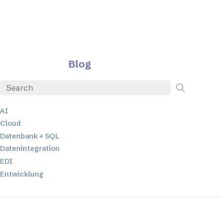
Blog
AI
Cloud
Datenbank + SQL
Datenintegration
EDI
Entwicklung
ETL
JSON
Low-Code- und No-Code-Entwicklung