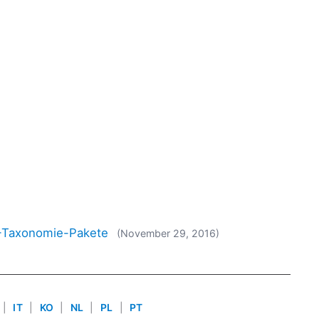
L-Taxonomie-Pakete
(November 29, 2016)
|
IT
|
KO
|
NL
|
PL
|
PT