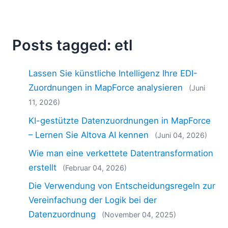
2018
2017
2016
Posts tagged: etl
2015
2014
2013
Lassen Sie künstliche Intelligenz Ihre EDI-
2012
Zuordnungen in MapForce analysieren
(Juni
2011
11, 2026)
2010
KI-gestützte Datenzuordnungen in MapForce
2009
– Lernen Sie Altova AI kennen
(Juni 04, 2026)
2008
2007
Wie man eine verkettete Datentransformation
erstellt
(Februar 04, 2026)
Die Verwendung von Entscheidungsregeln zur
Vereinfachung der Logik bei der
Datenzuordnung
(November 04, 2025)