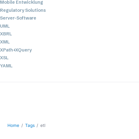
Mobile Entwicklung
Regulatory Solutions
Server-Software
UML
XBRL
XML
XPath+XQuery
XSL
YAML
2026
2025
2024
2023
2022
2021
Home
Tags
etl
2020
2019