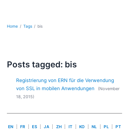
Mobile Entwicklung
Regulatory Solutions
Server-Software
UML
Home
Tags
bis
XBRL
XML
XPath+XQuery
XSL
YAML
Posts tagged: bis
2026
Registrierung von ERN für die Verwendung
2025
2024
von SSL in mobilen Anwendungen
(November
2023
18, 2015)
2022
2021
2020
2019
EN
|
FR
|
ES
|
JA
|
ZH
|
IT
|
KO
|
NL
|
PL
|
PT