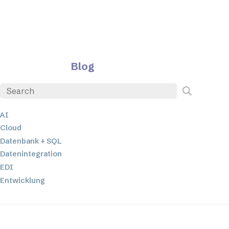
Blog
AI
Cloud
Datenbank + SQL
Datenintegration
EDI
Entwicklung
ETL
JSON
Low-Code- und No-Code-Entwicklung