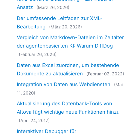
2018
Ansatz
(März 26, 2026)
2017
Der umfassende Leitfaden zur XML-
2016
Bearbeitung
2015
(März 20, 2026)
2014
Vergleich von Markdown-Dateien im Zeitalter
2013
der agentenbasierten KI: Warum DiffDog
2012
(Februar 26, 2026)
2011
2010
Daten aus Excel zuordnen, um bestehende
2009
Dokumente zu aktualisieren
(Februar 02, 2022)
2008
Integration von Daten aus Webdiensten
(Mai
2007
11, 2020)
Aktualisierung des Datenbank-Tools von
Altova fügt wichtige neue Funktionen hinzu
(April 24, 2017)
Interaktiver Debugger für