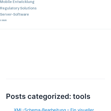
Mobile Entwicklung
Regulatory Solutions
Server-Software
UML
XBRL
XML
XPath+XQuery
XSL
YAML
2026
2025
2024
2023
2022
Posts categorized: tools
2021
2020
2019
XML-Schema-Bearbeitung – Ein visueller