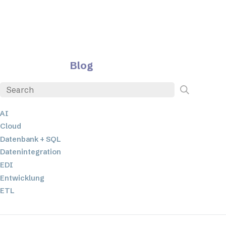
Blog
AI
Cloud
Datenbank + SQL
Datenintegration
EDI
Entwicklung
ETL
JSON
Low-Code- und No-Code-Entwicklung