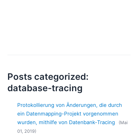
Mobile Entwicklung
Regulatory Solutions
Server-Software
UML
XBRL
XML
XPath+XQuery
XSL
YAML
Posts categorized:
2026
database-tracing
2025
2024
2023
Protokollierung von Änderungen, die durch
2022
ein Datenmapping-Projekt vorgenommen
2021
wurden, mithilfe von Datenbank-Tracing
(Mai
2020
01, 2019)
2019