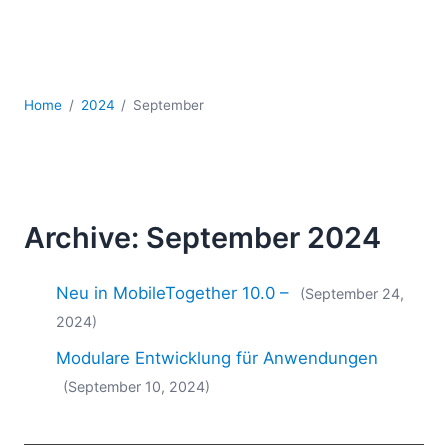
Mobile Entwicklung
Regulatory Solutions
Server-Software
UML
Home
2024
September
XBRL
XML
XPath+XQuery
XSL
YAML
Archive: September 2024
2026
2025
Neu in MobileTogether 10.0 –
(September 24,
2024
2024)
2023
Modulare Entwicklung für Anwendungen
2022
2021
(September 10, 2024)
2020
2019