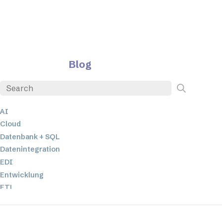
Blog
AI
Cloud
Datenbank + SQL
Datenintegration
EDI
Entwicklung
ETL
JSON
Low-Code- und No-Code-Entwicklung