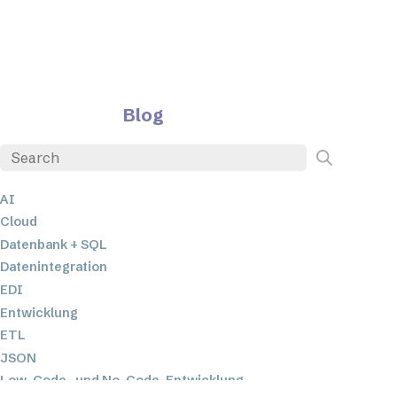
Blog
AI
Cloud
Datenbank + SQL
Datenintegration
EDI
Entwicklung
ETL
JSON
Low-Code- und No-Code-Entwicklung