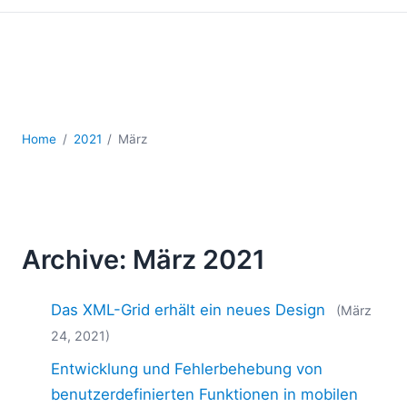
Mobile Entwicklung
Regulatory Solutions
Server-Software
UML
XBRL
XML
Home
2021
März
XPath+XQuery
XSL
YAML
2026
Archive: März 2021
2025
2024
2023
Das XML-Grid erhält ein neues Design
(März
2022
24, 2021)
2021
Entwicklung und Fehlerbehebung von
2020
benutzerdefinierten Funktionen in mobilen
2019