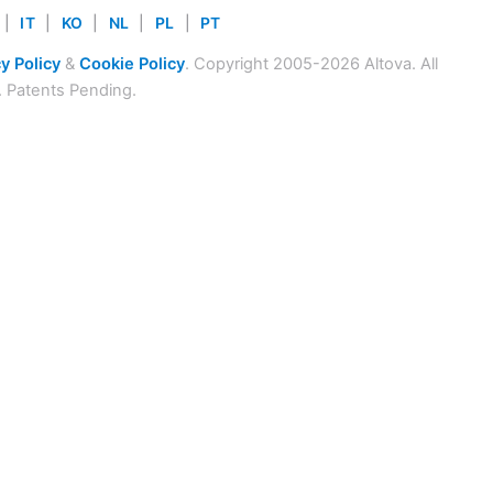
|
IT
|
KO
|
NL
|
PL
|
PT
y Policy
&
Cookie Policy
. Copyright 2005-2026 Altova. All
. Patents Pending.