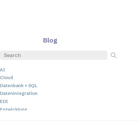
Blog
AI
Cloud
Datenbank + SQL
Datenintegration
EDI
Entwicklung
ETL
JSON
Low-Code- und No-Code-Entwicklung