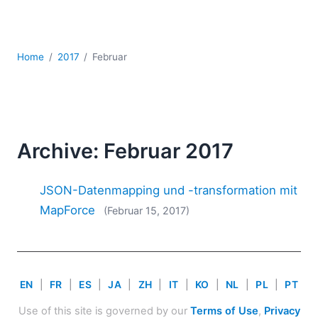
Mobile Entwicklung
Regulatory Solutions
Server-Software
Home
2017
Februar
UML
XBRL
XML
XPath+XQuery
XSL
Archive: Februar 2017
YAML
2026
JSON-Datenmapping und -transformation mit
2025
MapForce
(Februar 15, 2017)
2024
2023
2022
2021
EN
|
FR
|
ES
|
JA
|
ZH
|
IT
|
KO
|
NL
|
PL
|
PT
2020
2019
Use of this site is governed by our
Terms of Use
,
Privacy