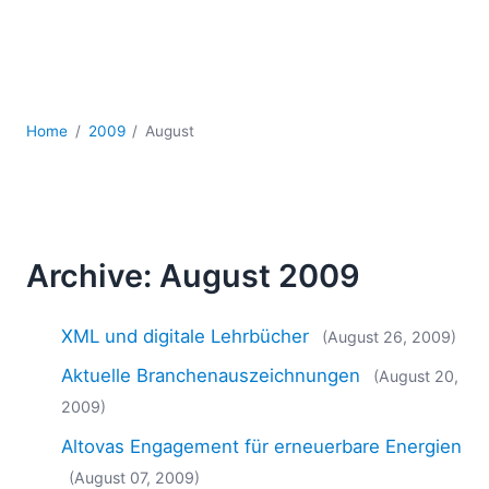
Mobile Entwicklung
Regulatory Solutions
Server-Software
UML
XBRL
Home
2009
August
XML
XPath+XQuery
XSL
YAML
Archive: August 2009
2026
2025
2024
XML und digitale Lehrbücher
(August 26, 2009)
2023
Aktuelle Branchenauszeichnungen
(August 20,
2022
2009)
2021
Altovas Engagement für erneuerbare Energien
2020
2019
(August 07, 2009)