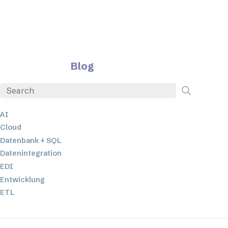
Blog
AI
Cloud
Datenbank + SQL
Datenintegration
EDI
Entwicklung
ETL
JSON
Low-Code- und No-Code-Entwicklung