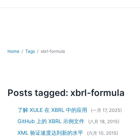
YAML
云
低代码 + 无代码
发展
合规解决方案
数据库 + SQL
数据集成
Home
Tags
xbrl-formula
服务器软件
移动应用开发
2026
2025
Posts tagged: xbrl-formula
2024
2023
了解 XULE 在 XBRL 中的应用
(一月 17, 2025)
2022
2021
GitHub 上的 XBRL 示例文件
(八月 18, 2015)
2020
XML 验证速度达到新的水平
(六月 10, 2015)
2019