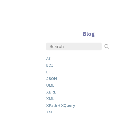
Blog
AI
EDI
ETL
JSON
UML
XBRL
XML
XPath + XQuery
XSL