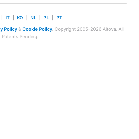
|
IT
|
KO
|
NL
|
PL
|
PT
y Policy
&
Cookie Policy
. Copyright 2005-2026 Altova. All
. Patents Pending.