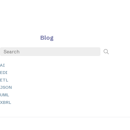
Blog
AI
EDI
ETL
JSON
UML
XBRL
XML
XPath + XQuery
XSL