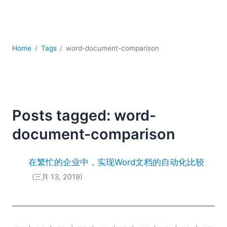
YAML
云
低代码 + 无代码
发展
Home
Tags
word-document-comparison
合规解决方案
数据库 + SQL
数据集成
服务器软件
移动应用开发
Posts tagged: word-
2026
document-comparison
2025
2024
在繁忙的企业中，实现Word文档的自动化比较
2023
(三月 13, 2019)
2022
2021
2020
2019