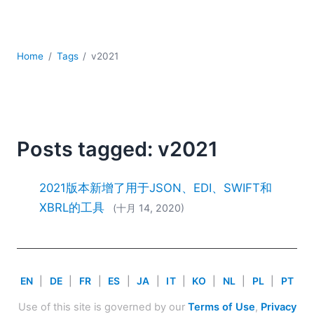
YAML
云
低代码 + 无代码
Home
Tags
v2021
发展
合规解决方案
数据库 + SQL
数据集成
服务器软件
Posts tagged: v2021
移动应用开发
2026
2021版本新增了用于JSON、EDI、SWIFT和
2025
XBRL的工具
(十月 14, 2020)
2024
2023
2022
2021
EN
|
DE
|
FR
|
ES
|
JA
|
IT
|
KO
|
NL
|
PL
|
PT
2020
2019
Use of this site is governed by our
Terms of Use
,
Privacy