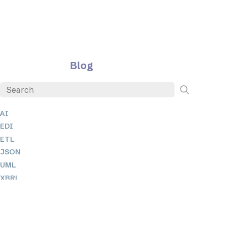
Blog
AI
EDI
ETL
JSON
UML
XBRL
XML
XPath + XQuery
XSL