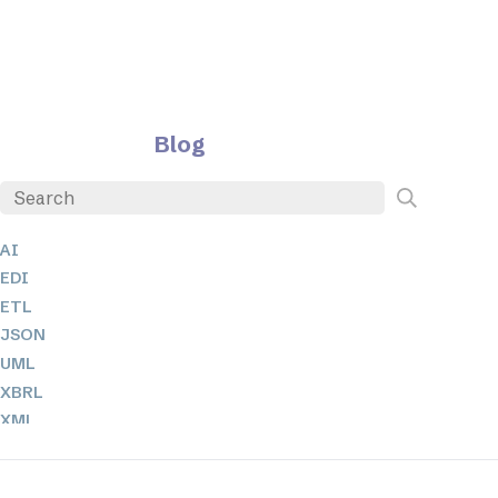
Blog
AI
EDI
ETL
JSON
UML
XBRL
XML
XPath + XQuery
XSL