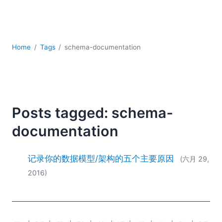
YAML
云
低代码 + 无代码
发展
Home
Tags
schema-documentation
合规解决方案
数据库 + SQL
数据集成
服务器软件
移动应用开发
Posts tagged: schema-
2026
documentation
2025
2024
记录你的数据模型/架构的五个主要原因
(六月 29,
2023
2016)
2022
2021
2020
2019