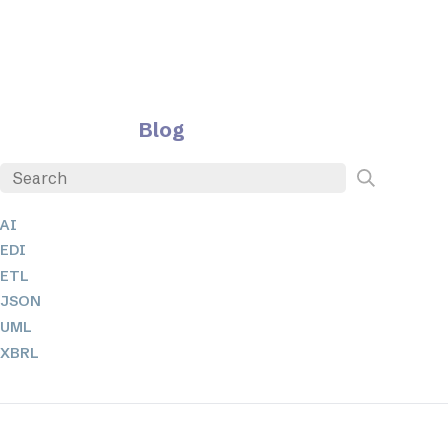
Blog
AI
EDI
ETL
JSON
UML
XBRL
XML
XPath + XQuery
XSL