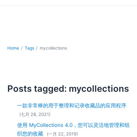
YAML
云
低代码 + 无代码
发展
合规解决方案
数据库 + SQL
Home
Tags
mycollections
数据集成
服务器软件
移动应用开发
2026
2025
Posts tagged: mycollections
2024
2023
一款非常棒的用于整理和记录收藏品的应用程序
2022
(七月 28, 2021)
2021
2020
使用 MyCollections 4.0，您可以灵活地管理和组
2019
织您的收藏
(一月 22, 2019)