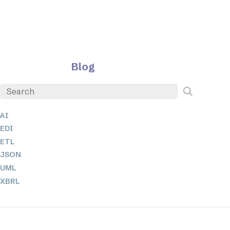
Blog
AI
EDI
ETL
JSON
UML
XBRL
XML
XPath + XQuery
XSL