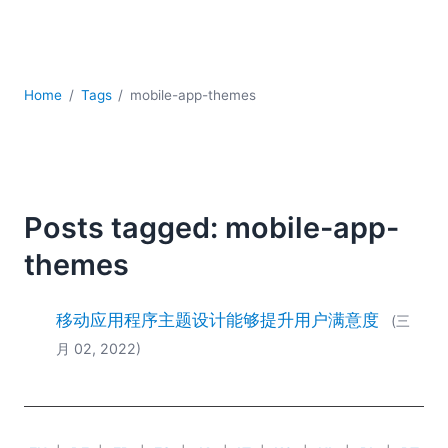
YAML
云
低代码 + 无代码
发展
Home
Tags
mobile-app-themes
合规解决方案
数据库 + SQL
数据集成
服务器软件
移动应用开发
Posts tagged: mobile-app-
2026
themes
2025
2024
移动应用程序主题设计能够提升用户满意度
(三
2023
月 02, 2022)
2022
2021
2020
2019