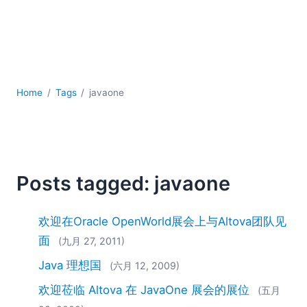
YAML
云
低代码 + 无代码
发展
合规解决方案
数据库 + SQL
Home
Tags
javaone
数据集成
服务器软件
移动应用开发
2026
Posts tagged: javaone
2025
2024
欢迎在Oracle OpenWorld展会上与Altova团队见
2023
面
(九月 27, 2011)
2022
2021
Java 理想国
(六月 12, 2009)
2020
欢迎莅临 Altova 在 JavaOne 展会的展位
(五月
2019