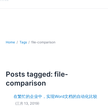
YAML
云
低代码 + 无代码
发展
合规解决方案
数据库 + SQL
数据集成
Home
Tags
file-comparison
服务器软件
移动应用开发
2026
2025
Posts tagged: file-
2024
2023
comparison
2022
2021
在繁忙的企业中，实现Word文档的自动化比较
2020
(三月 13, 2019)
2019