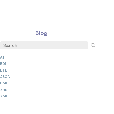
Blog
AI
EDI
ETL
JSON
UML
XBRL
XML
XPath + XQuery
XSL