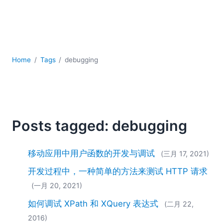
YAML
云
低代码 + 无代码
发展
合规解决方案
Home
Tags
debugging
数据库 + SQL
数据集成
服务器软件
移动应用开发
Posts tagged: debugging
2026
2025
2024
移动应用中用户函数的开发与调试
(三月 17, 2021)
2023
开发过程中，一种简单的方法来测试 HTTP 请求
2022
(一月 20, 2021)
2021
如何调试 XPath 和 XQuery 表达式
2020
(二月 22,
2019
2016)