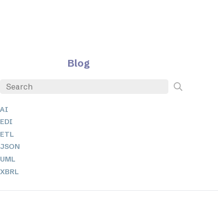
Blog
AI
EDI
ETL
JSON
UML
XBRL
XML
XPath + XQuery
XSL