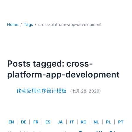
YAML
云
低代码 + 无代码
发展
Home
Tags
cross-platform-app-development
合规解决方案
数据库 + SQL
数据集成
服务器软件
Posts tagged: cross-
移动应用开发
platform-app-development
2026
2025
2024
移动应用程序设计模板
(七月 28, 2020)
2023
2022
2021
2020
EN
|
DE
|
FR
|
ES
|
JA
|
IT
|
KO
|
NL
|
PL
|
PT
2019