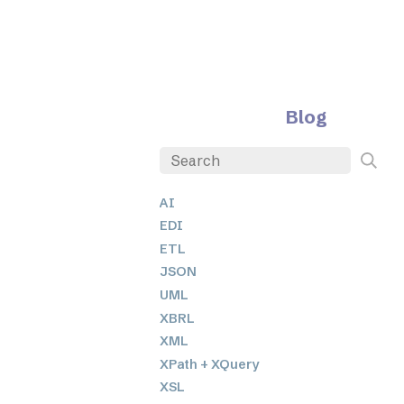
Blog
AI
EDI
ETL
JSON
UML
XBRL
XML
XPath + XQuery
XSL