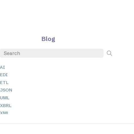
Blog
AI
EDI
ETL
JSON
UML
XBRL
XML
XPath + XQuery
XSL