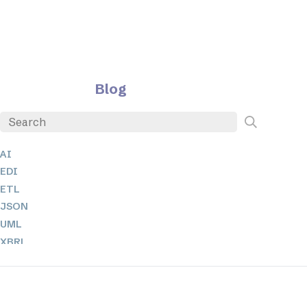
Blog
AI
EDI
ETL
JSON
UML
XBRL
XML
XPath + XQuery
XSL