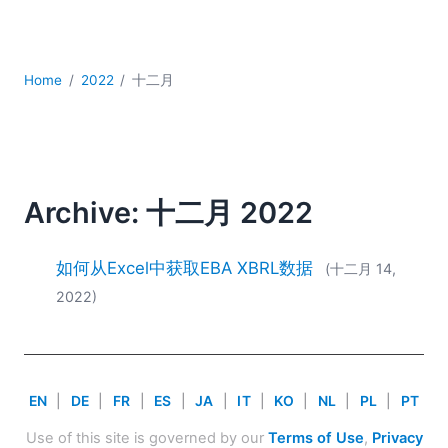
YAML
云
低代码 + 无代码
Home
2022
十二月
发展
合规解决方案
数据库 + SQL
数据集成
服务器软件
Archive: 十二月 2022
移动应用开发
2026
如何从Excel中获取EBA XBRL数据
(十二月 14,
2025
2022)
2024
2023
2022
2021
EN
|
DE
|
FR
|
ES
|
JA
|
IT
|
KO
|
NL
|
PL
|
PT
2020
2019
Use of this site is governed by our
Terms of Use
,
Privacy