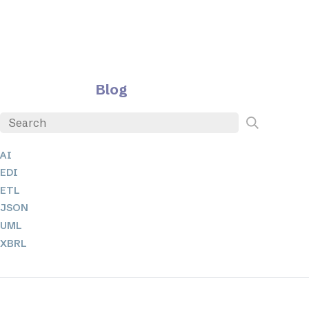
Blog
AI
EDI
ETL
JSON
UML
XBRL
XML
XPath + XQuery
XSL