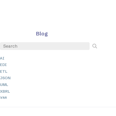
Blog
AI
EDI
ETL
JSON
UML
XBRL
XML
XPath + XQuery
XSL