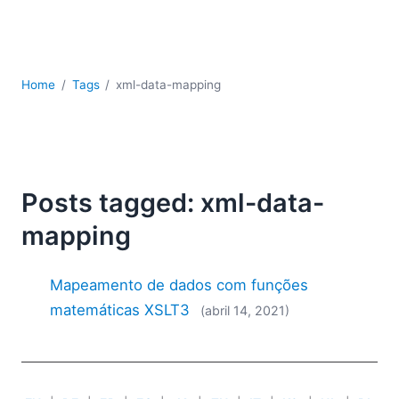
JSON
Software para servidores
Soluções regulatórias
UML
Home
Tags
xml-data-mapping
XBRL
XML
XPath+XQuery
XSL
YAML
Posts tagged: xml-data-
2026
mapping
2025
2024
Mapeamento de dados com funções
2023
matemáticas XSLT3
(abril 14, 2021)
2022
2021
2020
2019