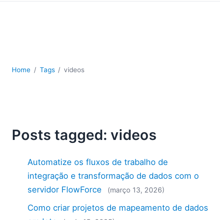
JSON
Software para servidores
Soluções regulatórias
UML
XBRL
XML
Home
Tags
videos
XPath+XQuery
XSL
YAML
2026
Posts tagged: videos
2025
2024
Automatize os fluxos de trabalho de
2023
2022
integração e transformação de dados com o
2021
servidor FlowForce
(março 13, 2026)
2020
Como criar projetos de mapeamento de dados
2019