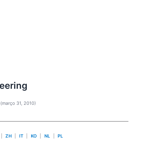
eering
(março 31, 2010)
|
ZH
|
IT
|
KO
|
NL
|
PL