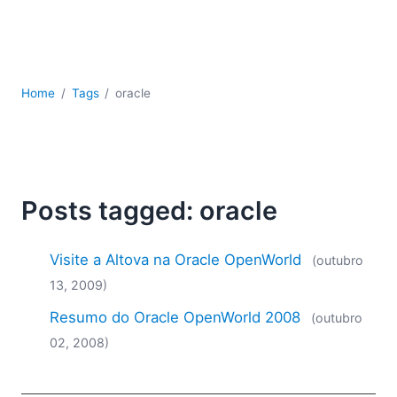
JSON
Software para servidores
Soluções regulatórias
UML
Home
Tags
oracle
XBRL
XML
XPath+XQuery
XSL
YAML
Posts tagged: oracle
2026
2025
Visite a Altova na Oracle OpenWorld
(outubro
2024
13, 2009)
2023
Resumo do Oracle OpenWorld 2008
2022
(outubro
2021
02, 2008)
2020
2019