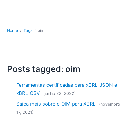
JSON
Software para servidores
Soluções regulatórias
UML
Home
Tags
oim
XBRL
XML
XPath+XQuery
XSL
YAML
Posts tagged: oim
2026
2025
Ferramentas certificadas para xBRL-JSON e
2024
xBRL-CSV
(junho 22, 2022)
2023
Saiba mais sobre o OIM para XBRL
2022
(novembro
2021
17, 2021)
2020
2019