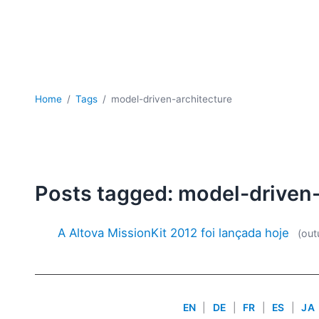
Home
Tags
model-driven-architecture
Posts tagged: model-driven-
A Altova MissionKit 2012 foi lançada hoje
(out
EN
|
DE
|
FR
|
ES
|
JA