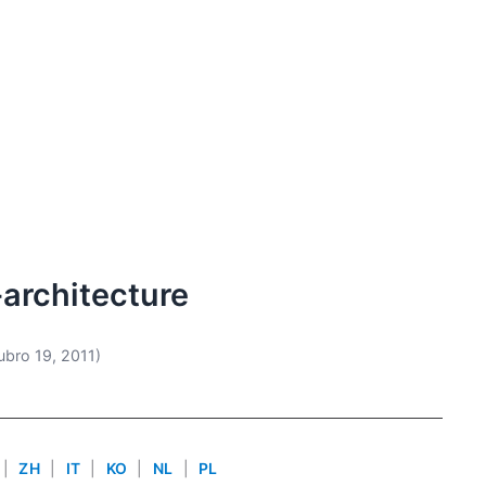
architecture
ubro 19, 2011)
|
ZH
|
IT
|
KO
|
NL
|
PL