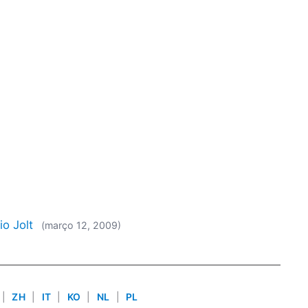
io Jolt
(março 12, 2009)
|
ZH
|
IT
|
KO
|
NL
|
PL