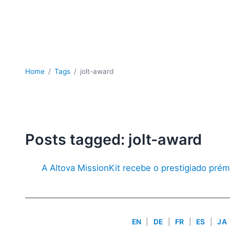
Home
Tags
jolt-award
Posts tagged: jolt-award
A Altova MissionKit recebe o prestigiado prém
EN
|
DE
|
FR
|
ES
|
JA