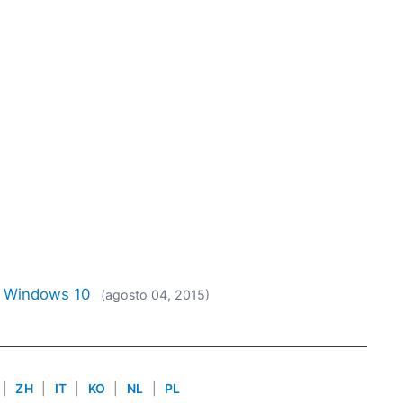
o Windows 10
(agosto 04, 2015)
|
ZH
|
IT
|
KO
|
NL
|
PL