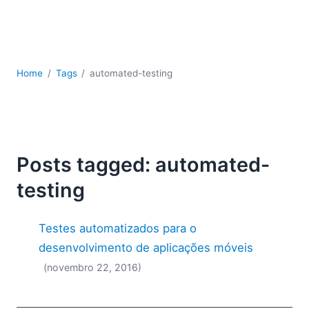
JSON
Software para servidores
Soluções regulatórias
UML
Home
Tags
automated-testing
XBRL
XML
XPath+XQuery
XSL
YAML
Posts tagged: automated-
2026
testing
2025
2024
Testes automatizados para o
2023
2022
desenvolvimento de aplicações móveis
2021
(novembro 22, 2016)
2020
2019