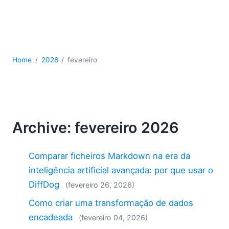
JSON
Software para servidores
Soluções regulatórias
UML
XBRL
Home
2026
fevereiro
XML
XPath+XQuery
XSL
YAML
Archive: fevereiro 2026
2026
2025
Comparar ficheiros Markdown na era da
2024
2023
inteligência artificial avançada: por que usar o
2022
DiffDog
(fevereiro 26, 2026)
2021
Como criar uma transformação de dados
2020
encadeada
(fevereiro 04, 2026)
2019