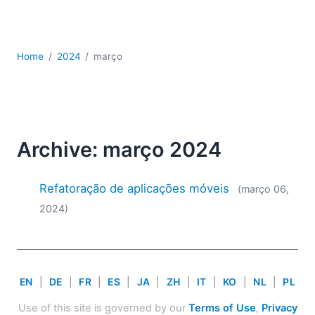
JSON
Software para servidores
Soluções regulatórias
Home
2024
março
UML
XBRL
XML
XPath+XQuery
XSL
Archive: março 2024
YAML
2026
Refatoração de aplicações móveis
(março 06,
2025
2024)
2024
2023
2022
2021
EN
|
DE
|
FR
|
ES
|
JA
|
ZH
|
IT
|
KO
|
NL
|
PL
2020
2019
Use of this site is governed by our
Terms of Use
,
Privacy