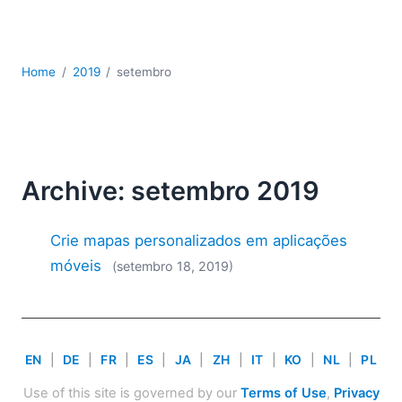
JSON
Software para servidores
Soluções regulatórias
Home
2019
setembro
UML
XBRL
XML
XPath+XQuery
XSL
Archive: setembro 2019
YAML
2026
Crie mapas personalizados em aplicações
2025
móveis
(setembro 18, 2019)
2024
2023
2022
2021
EN
|
DE
|
FR
|
ES
|
JA
|
ZH
|
IT
|
KO
|
NL
|
PL
2020
2019
Use of this site is governed by our
Terms of Use
,
Privacy