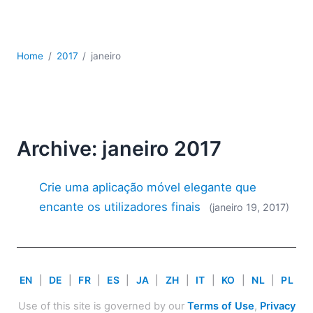
JSON
Software para servidores
Soluções regulatórias
Home
2017
janeiro
UML
XBRL
XML
XPath+XQuery
XSL
Archive: janeiro 2017
YAML
2026
Crie uma aplicação móvel elegante que
2025
encante os utilizadores finais
(janeiro 19, 2017)
2024
2023
2022
2021
EN
|
DE
|
FR
|
ES
|
JA
|
ZH
|
IT
|
KO
|
NL
|
PL
2020
2019
Use of this site is governed by our
Terms of Use
,
Privacy