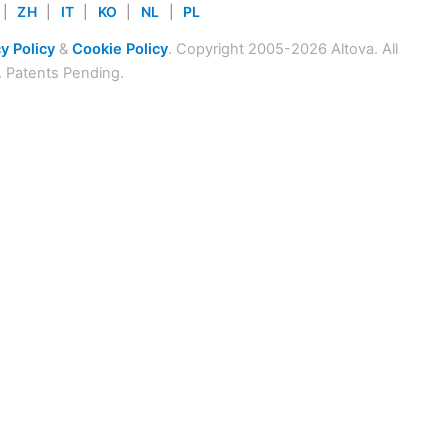
|
ZH
|
IT
|
KO
|
NL
|
PL
y Policy
&
Cookie Policy
. Copyright 2005-2026 Altova. All
. Patents Pending.