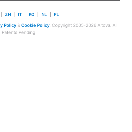
|
ZH
|
IT
|
KO
|
NL
|
PL
y Policy
&
Cookie Policy
. Copyright 2005-2026 Altova. All
. Patents Pending.