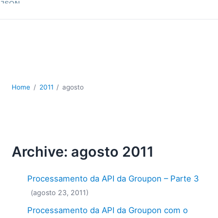
JSON
Software para servidores
Soluções regulatórias
UML
XBRL
XML
XPath+XQuery
Home
2011
agosto
XSL
YAML
2026
2025
Archive: agosto 2011
2024
2023
2022
Processamento da API da Groupon – Parte 3
2021
(agosto 23, 2011)
2020
Processamento da API da Groupon com o
2019