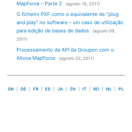
MapForce – Parte 2
2018
(agosto 16, 2011)
2017
O ficheiro PXF como o equivalente de "plug
2016
and play" no software – um caso de utilização
2015
para edição de bases de dados
(agosto 09,
2014
2011)
2013
2012
Processamento da API da Groupon com o
2011
Altova MapForce
(agosto 02, 2011)
2010
2009
2008
2007
EN
|
DE
|
FR
|
ES
|
JA
|
ZH
|
IT
|
KO
|
NL
|
PL
Use of this site is governed by our
Terms of Use
,
Privacy
Policy
&
Cookie Policy
. Copyright 2005-2026 Altova. All
Rights Reserved. Patents Pending.