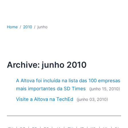
JSON
Software para servidores
Soluções regulatórias
UML
Home
2010
junho
XBRL
XML
XPath+XQuery
XSL
YAML
Archive: junho 2010
2026
2025
A Altova foi incluída na lista das 100 empresas
2024
mais importantes da SD Times
(junho 15, 2010)
2023
Visite a Altova na TechEd
(junho 03, 2010)
2022
2021
2020
2019