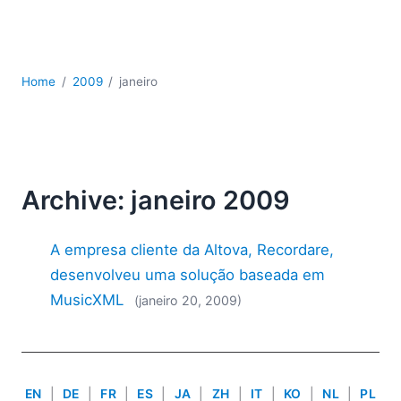
JSON
Software para servidores
Soluções regulatórias
UML
Home
2009
janeiro
XBRL
XML
XPath+XQuery
XSL
YAML
Archive: janeiro 2009
2026
A empresa cliente da Altova, Recordare,
2025
2024
desenvolveu uma solução baseada em
2023
MusicXML
(janeiro 20, 2009)
2022
2021
2020
2019
EN
|
DE
|
FR
|
ES
|
JA
|
ZH
|
IT
|
KO
|
NL
|
PL