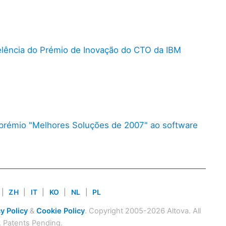
elência do Prémio de Inovação do CTO da IBM
o prémio "Melhores Soluções de 2007" ao software
|
ZH
|
IT
|
KO
|
NL
|
PL
y Policy
&
Cookie Policy
. Copyright 2005-2026 Altova. All
. Patents Pending.