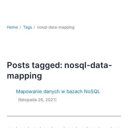
kodowania
Rozwiązania regulacyjne
Rozwój
Rozwój aplikacji mobilnych
Home
Tags
nosql-data-mapping
UML
XBRL
XML
XPath i XQuery
XSL
Posts tagged: nosql-data-
YAML
mapping
2026
2025
Mapowanie danych w bazach NoSQL
2024
(listopada 26, 2021)
2023
2022
2021
2020