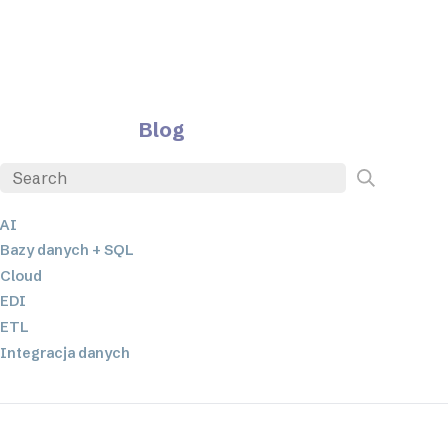
Blog
AI
Bazy danych + SQL
Cloud
EDI
ETL
Integracja danych
JSON
Oprogramowanie serwerowe
Rozwiązania o niskim poziomie kodowania oraz bez