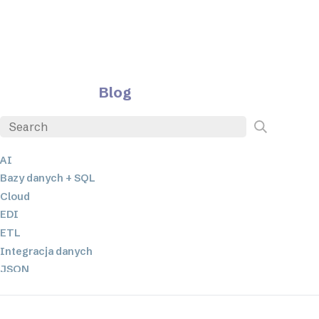
Blog
AI
Bazy danych + SQL
Cloud
EDI
ETL
Integracja danych
JSON
Oprogramowanie serwerowe
Rozwiązania o niskim poziomie kodowania oraz bez