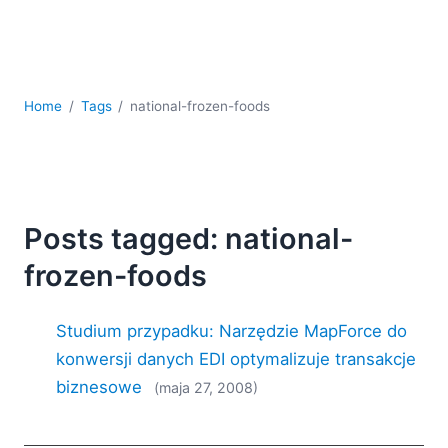
kodowania
Rozwiązania regulacyjne
Rozwój
Rozwój aplikacji mobilnych
Home
Tags
national-frozen-foods
UML
XBRL
XML
XPath i XQuery
XSL
Posts tagged: national-
YAML
frozen-foods
2026
2025
Studium przypadku: Narzędzie MapForce do
2024
2023
konwersji danych EDI optymalizuje transakcje
2022
biznesowe
(maja 27, 2008)
2021
2020