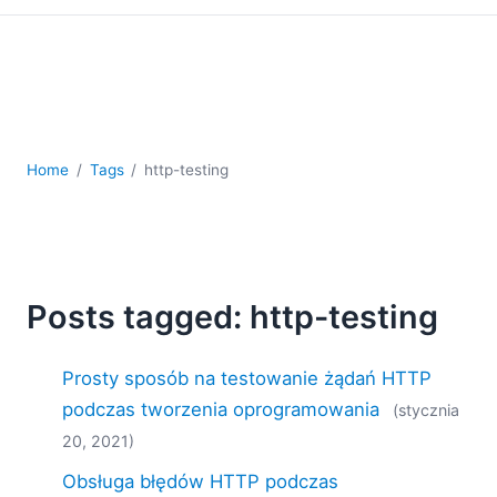
kodowania
Rozwiązania regulacyjne
Rozwój
Rozwój aplikacji mobilnych
UML
XBRL
Home
Tags
http-testing
XML
XPath i XQuery
XSL
YAML
Posts tagged: http-testing
2026
2025
2024
Prosty sposób na testowanie żądań HTTP
2023
podczas tworzenia oprogramowania
(stycznia
2022
20, 2021)
2021
2020
Obsługa błędów HTTP podczas